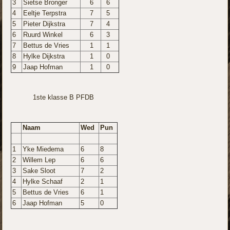
3
Sietse Bronger
6
6
4
Eeltje Terpstra
7
5
5
Pieter Dijkstra
7
4
6
Ruurd Winkel
6
3
7
Bettus de Vries
1
1
8
Hylke Dijkstra
1
0
9
Jaap Hofman
1
0
1ste klasse B PFDB
Naam
Wed
Pun
1
Yke Miedema
6
8
2
Willem Lep
6
6
3
Sake Sloot
7
2
4
Hylke Schaaf
2
1
5
Bettus de Vries
6
1
6
Jaap Hofman
5
0