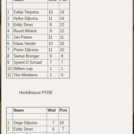
1
Eeltje Terpstra
10
14
2
Hylke Dijkstra
11
14
3
Eddy Drost
8
12
4
Ruurd Winkel
9
12
5
Jan Peters
11
11
6
Klaas Herder
10
10
7
Pieter Dijkstra
11
10
8
Sietse Bronger
9
8
9
Sjoerd D Schaaf
7
7
10
Willem Lep
1
1
11
Yke Miedema
1
0
Hoofdklasse PFDB
Naam
Wed
Pun
1
Oege Dijkstra
7
10
2
Eddy Drost
6
7