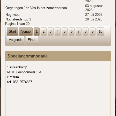
2025
03 augustus
Oege tegen Jan Vos in het zomertoernooi
2025
Nog twee
27 juli 2025
Nog steeds top 3
20 juli 2025
Pagina 1 van 20
Start
Vorige
1
2
3
4
5
6
7
8
9
10
Volgende
Einde
Speelaccommodatie
"Britsenburg"
M. v. Coehoornwei 16a
Britsum
tel. 058-2574357