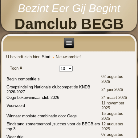
Bezint Eer Gij Begint
Damclub BEGB
U bevindt zich hier:
Start
Nieuwsarchief
Toon #
02 augustus
Begin competitie,s
2026
Groepsindeling Nationale clubcompetitie KNDB
24 juni 2026
2026-2027
Oege bekerwinnaar club 2026
24 maart 2026
11 november
Voorwoord
2025
15 augustus
Winnaar mooiste combinatie door Oege
2025
Eindstand zomertoernooi ,succes voor de BEGB,ers
12 augustus
top 3
2025
07 augustus
Weer drie