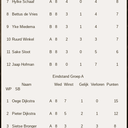
7
Hylke Schaaf
A
8
4
0
4
8
8
Bettus de Vries
B
8
3
1
4
7
9
Yke Miedema
B
8
3
1
4
7
10
Ruurd Winkel
A
8
2
3
3
7
11
Sake Sloot
B
8
3
0
5
6
12
Jaap Hofman
B
8
0
1
7
1
Eindstand Groep A
Naam Wed Winst Gelijk Verloren Punten
WP SB
1
Oege Dijkstra
A
8
7
1
0
15
2
Pieter Dijkstra
A
8
5
2
1
12
3
Sietse Bronger
A
8
3
2
3
8