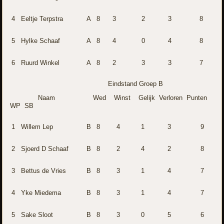
4
Eeltje Terpstra
A
8
3
2
3
8
5
Hylke Schaaf
A
8
4
0
4
8
6
Ruurd Winkel
A
8
2
3
3
7
Eindstand Groep B
Naam Wed Winst Gelijk Verloren Punten
WP SB
1
Willem Lep
B
8
4
1
3
9
2
Sjoerd D Schaaf
B
8
2
4
2
8
3
Bettus de Vries
B
8
3
1
4
7
4
Yke Miedema
B
8
3
1
4
7
5
Sake Sloot
B
8
3
0
5
6