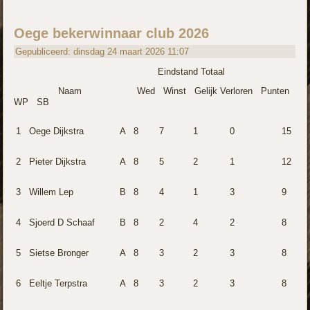
Oege bekerwinnaar club 2026
Gepubliceerd: dinsdag 24 maart 2026 11:07
Eindstand Totaal
Naam Wed Winst Gelijk Verloren Punten
WP SB
1
Oege Dijkstra
A
8
7
1
0
15
2
Pieter Dijkstra
A
8
5
2
1
12
3
Willem Lep
B
8
4
1
3
9
4
Sjoerd D Schaaf
B
8
2
4
2
8
5
Sietse Bronger
A
8
3
2
3
8
6
Eeltje Terpstra
A
8
3
2
3
8