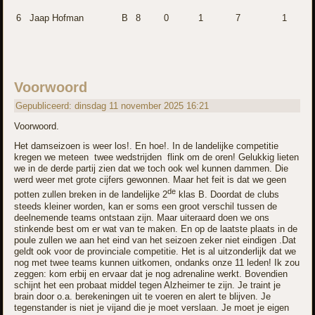
6
Jaap Hofman
B
8
0
1
7
1
Voorwoord
Gepubliceerd: dinsdag 11 november 2025 16:21
Voorwoord.
Het damseizoen is weer los!. En hoe!. In de landelijke competitie
kregen we meteen twee wedstrijden flink om de oren! Gelukkig lieten
we in de derde partij zien dat we toch ook wel kunnen dammen. Die
werd weer met grote cijfers gewonnen. Maar het feit is dat we geen
de
potten zullen breken in de landelijke 2
klas B. Doordat de clubs
steeds kleiner worden, kan er soms een groot verschil tussen de
deelnemende teams ontstaan zijn. Maar uiteraard doen we ons
stinkende best om er wat van te maken. En op de laatste plaats in de
poule zullen we aan het eind van het seizoen zeker niet eindigen .Dat
geldt ook voor de provinciale competitie. Het is al uitzonderlijk dat we
nog met twee teams kunnen uitkomen, ondanks onze 11 leden! Ik zou
zeggen: kom erbij en ervaar dat je nog adrenaline werkt. Bovendien
schijnt het een probaat middel tegen Alzheimer te zijn. Je traint je
brain door o.a. berekeningen uit te voeren en alert te blijven. Je
tegenstander is niet je vijand die je moet verslaan. Je moet je eigen