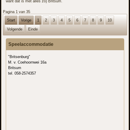
want dat is met alles zo) Britsum.
Pagina 1 van 35
Start
Vorige
1
2
3
4
5
6
7
8
9
10
Volgende
Einde
Speelaccommodatie
"Britsenburg"
M. v. Coehoornwei 16a
Britsum
tel. 058-2574357