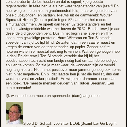
concentratie bij de les houden en dat is eigenlijk je grootste
tegenstander. In feite ben je als het ware tegenstander van jezelf! En
nee, we grossieren niet in grootmeestertitels, maar we genieten van
onze clubavonden en partijen. Nieuws uit de damwereld: Wouter
Sipma uit Hijken (Drente) pakte tegen 52 dammers het record
simultaandammen. Je speelt dan tegen 52 tegenstanders en het
nodige winstgemiddelde was net boven de 70 %. En dat terwijl je aan
dezelfde tijd gebonden bent. Dus in het begin snel spelen en flink
lopen. een geweldige prestatie. Harm Wiersma en Ton Sijbrands
speelden van tijd tot tijd blind. Ze zaten dat in een zaal er naast en
kregen de zetten van de tegenstander op papier. Zonder zelf te
noteren wisten ze meestal ook nog te winnen. Wat een geheugen heb
je dan! En dat terwijl Ton Sijbrands vertelde dat hij bij het
boodschappen toch echt een briefje nodig had om aan de benodigde
spullen te komen. Zo zie je maar weer: de wonderen zijn de wereld
nog lang niet uit. Niet in het positieve, maar jammer genoeg ook soms
niet in het negatieve. En bij dat laatste ben jij het die beslist, dus dan
wordt het vast en zeker positief!. En wil je niet dammen: neem dan
een boek. “De meeste mensen deugen” van Rutger Bregman. Een
echte aanrader!
I(k wens iedereen mooie en spannende (dam)partijen toe!
Sjoerd D. Schaaf, voorzitter BEGB(Bezint Eer Ge Begint,