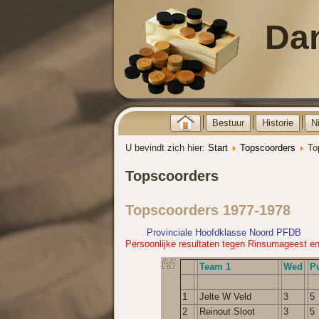
Da
Bestuur
Historie
N
U bevindt zich hier:
Start
Topscoorders
To
Topscoorders
Topscoorders 1977-1978
Provinciale Hoofdklasse Noord PFDB
Persoonlijke resultaten tegen Rinsumageest en 
Team 1
Wed
P
1
Jelte W Veld
3
5
2
Reinout Sloot
3
5