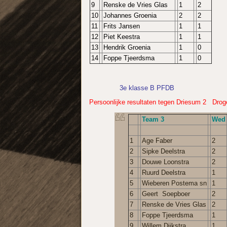
9
Renske de Vries Glas
1
2
10
Johannes Groenia
2
2
11
Frits Jansen
1
1
12
Piet Keestra
1
1
13
Hendrik Groenia
1
0
14
Foppe Tjeerdsma
1
0
3e klasse B PFDB
Persoonlijke resultaten tegen Driesum 2 Dro
Team 3
Wed
1
Age Faber
2
2
Sipke Deelstra
2
3
Douwe Loonstra
2
4
Ruurd Deelstra
1
5
Wieberen Postema sn
1
6
Geert Soepboer
2
7
Renske de Vries Glas
2
8
Foppe Tjeerdsma
1
9
Willem Dijkstra
1