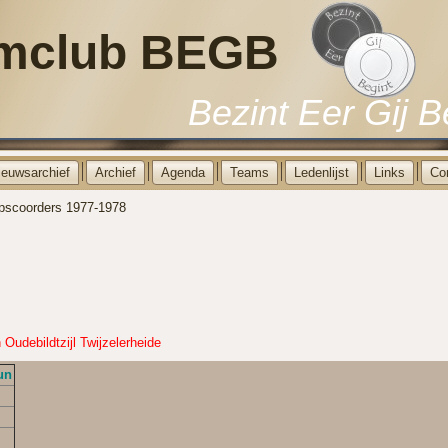
mclub BEGB
Bezint Eer Gij B
ieuwsarchief
Archief
Agenda
Teams
Ledenlijst
Links
Co
pscoorders 1977-1978
Oudebildtzijl
Twijzelerheide
un