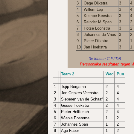
3
Oege Dijkstra
3
4
4
Willem Lep
3
4
5
Keimpe Keestra
3
4
6
Reinder M Span
3
2
7
Hotse Loonstra
3
2
8
Johannes de Vries
3
2
9
Pieter Dijkstra
3
1
10
Jan Hoekstra
3
1
3e klasse C PFDB
Persoonlijke resultaten tegen
Team 2
Wed
Pun
1
Tsjip Bergsma
2
4
2
Jan Oepkes Veenstra
2
4
3
Sieberen van de Schaaf
2
4
4
Gosse Hoekstra
2
4
5
Pieter Helfferich
2
4
6
Wiepie Postema
1
2
7
Johannes Span
1
2
8
Age Faber
1
2