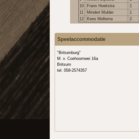
10
Frans Hoekstra
1
11
Mindert Mulder
1
12
Kees Mellema
2
Speelaccommodatie
"Britsenburg"
M. v. Coehoornwei 16a
Britsum
tel. 058-2574357