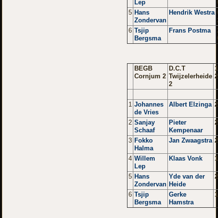
Lep
5
Hans
Hendrik Westra
Zondervan
6
Tsjip
Frans Postma
Bergsma
BEGB
D.C.T
1
Cornjum 2
Twijzelerheide
2
1
Johannes
Albert Elzinga
2
de Vries
2
Sanjay
Pieter
2
Schaaf
Kempenaar
3
Fokko
Jan Zwaagstra
2
Halma
4
Willem
Klaas Vonk
1
Lep
5
Hans
Yde van der
2
Zondervan
Heide
6
Tsjip
Gerke
1
Bergsma
Hamstra