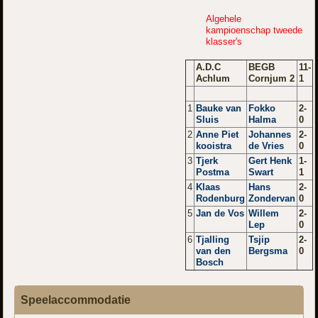
Algehele
kampioenschap tweede
klasser's
A.D.C
BEGB
11-
Achlum
Cornjum 2
1
1
Bauke van
Fokko
2-
Sluis
Halma
0
2
Anne Piet
Johannes
2-
kooistra
de Vries
0
3
Tjerk
Gert Henk
1-
Postma
Swart
1
4
Klaas
Hans
2-
Rodenburg
Zondervan
0
5
Jan de Vos
Willem
2-
Lep
0
6
Tjalling
Tsjip
2-
van den
Bergsma
0
Bosch
Speelaccommodatie