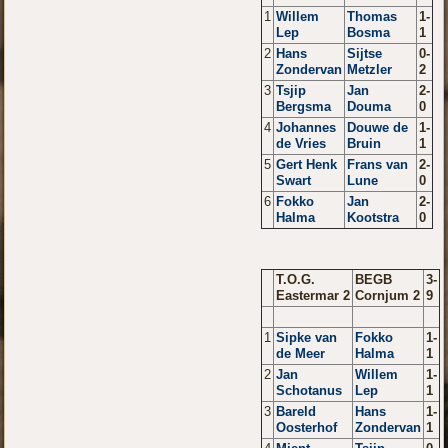
1
Willem
Thomas
1-
Lep
Bosma
1
2
Hans
Sijtse
0-
Zondervan
Metzler
2
3
Tsjip
Jan
2-
Bergsma
Douma
0
4
Johannes
Douwe de
1-
de Vries
Bruin
1
5
Gert Henk
Frans van
2-
Swart
Lune
0
6
Fokko
Jan
2-
Halma
Kootstra
0
T.O.G.
BEGB
3-
Eastermar 2
Cornjum 2
9
1
Sipke van
Fokko
1-
de Meer
Halma
1
2
Jan
Willem
1-
Schotanus
Lep
1
3
Bareld
Hans
1-
Oosterhof
Zondervan
1