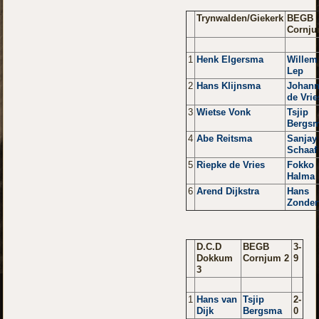
Trynwalden/Giekerk
BEGB
Cornju
1
Henk Elgersma
Willem
Lep
2
Hans Klijnsma
Johan
de Vrie
3
Wietse Vonk
Tsjip
Bergs
4
Abe Reitsma
Sanjay
Schaaf
5
Riepke de Vries
Fokko
Halma
6
Arend Dijkstra
Hans
Zonder
D.C.D
BEGB
3-
Dokkum
Cornjum 2
9
3
1
Hans van
Tsjip
2-
Dijk
Bergsma
0