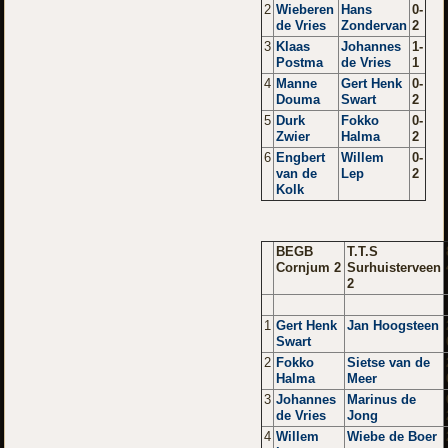
2
Wieberen
Hans
0-
de Vries
Zondervan
2
3
Klaas
Johannes
1-
Postma
de Vries
1
4
Manne
Gert Henk
0-
Douma
Swart
2
5
Durk
Fokko
0-
Zwier
Halma
2
6
Engbert
Willem
0-
van de
Lep
2
Kolk
BEGB
T.T.S
Cornjum 2
Surhuisterveen
2
1
Gert Henk
Jan Hoogsteen
Swart
2
Fokko
Sietse van de
Halma
Meer
3
Johannes
Marinus de
de Vries
Jong
4
Willem
Wiebe de Boer