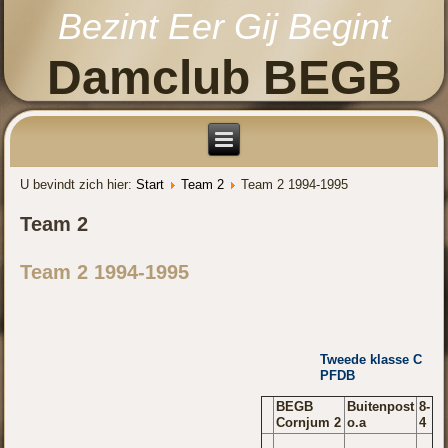
Bezint Eer Gij Begint
Damclub BEGB
U bevindt zich hier:
Start
Team 2
Team 2 1994-1995
Team 2
Team 2 1994-1995
Tweede klasse C
PFDB
BEGB
Buitenpost
8-
Cornjum 2
o.a
4