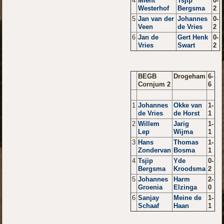
4
Mient
Tsjip
0-
Westerhof
Bergsma
2
5
Jan van der
Johannes
0-
Veen
de Vries
2
6
Jan de
Gert Henk
0-
Vries
Swart
2
BEGB
Drogeham
6-
Cornjum 2
6
1
Johannes
Okke van
1-
de Vries
de Horst
1
2
Willem
Jarig
1-
Lep
Wijma
1
3
Hans
Thomas
1-
Zondervan
Bosma
1
4
Tsjip
Yde
0-
Bergsma
Kroodsma
2
5
Johannes
Harm
2-
Groenia
Elzinga
0
6
Sanjay
Meine de
1-
Schaaf
Haan
1