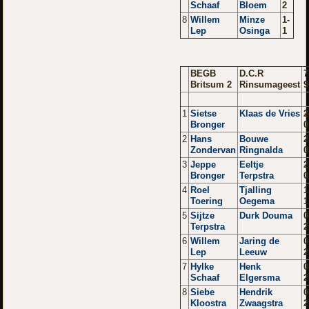
Schaaf
Bloem
2
8
Willem
Minze
1-
Lep
Osinga
1
BEGB
D.C.R
7
Britsum 2
Rinsumageest
9
1
Sietse
Klaas de Vries
2
Bronger
0
2
Hans
Bouwe
2
Zondervan
Ringnalda
0
3
Jeppe
Eeltje
2
Bronger
Terpstra
0
4
Roel
Tjalling
1
Toering
Oegema
1
5
Sijtze
Durk Douma
0
Terpstra
2
6
Willem
Jaring de
0
Lep
Leeuw
2
7
Hylke
Henk
0
Schaaf
Elgersma
2
8
Siebe
Hendrik
0
Kloostra
Zwaagstra
2