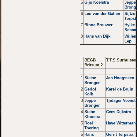
5
Gijs Koelstra
Jeppe
Brong
6
Leo van der Galien
Sijtze
Terpst
7
Binne Brouwer
Hylke
Schaa
8
Hans van Dijk
Wille
Lep
BEGB
T.T.S.Surhuiste
Britsum 2
1
Sietse
Jan Hoogsteen
Bronger
2
Gerlof
Karel de Bruin
Kolk
3
Jeppe
Tjidsger Veenst
Bronger
4
Siebe
Cees Dijkstra
Kloostra
5
Roel
Haye Witterman
Toering
6
Hans
Gerrit Terpstra