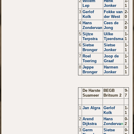
2
Willem
Henk
1-
Lep
Jonker
1
3
Gerlof
Fokke van
2-
Kolk
der We
s
t
0
4
Hans
Cees de
2-
Zondervan
Jong
0
5
Sijtze
Uilke
1-
Terpstra
Tjeerdsma
1
6
Sietse
Sietse
1-
Bronger
Jonker
1
7
Roel
Joop de
1-
Toering
Graaf
1
8
Jeppe
Harmen
1-
Bronger
Jonker
1
De Harste
BEGB
9-
Suameer
Britsum 2
7
1
Jan Algra
Gerlof
1-
Kolk
1
2
Arend
Hans
0-
Dijkstra
Zonderva
n
2
3
Germ
Sietse
0-