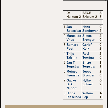
Dc
BEGB
8-
Huizum 2
Britsum 2
8
1
Jan
Hans
0-
Bosselaar
Zondervan
2
2
Marcel de
Sietse
2-
Vries
Bronger
0
3
Bernard
Gerlof
0-
Post
Kolk
2
4
Thijs
Roel
2-
Talsma
Toering
0
5
Jan T
Sijtze
1-
Terpstra
Terpstra
1
6
Meinze
Jeppe
2-
Feenstra
Bronger
0
7
Gauke
Hylke
0-
Dirk
Schaaf
2
Nijholt
8
Hidde
Willem
1-
Risselada
Lep
1