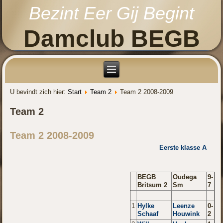
Bezint Eer Gij Begint
Damclub BEGB
U bevindt zich hier:
Start
Team 2
Team 2 2008-2009
Team 2
Team 2 2008-2009
Eerste klasse A
BEGB
Oudega
9-
Britsum 2
Sm
7
1
Hylke
Leenze
0-
Schaaf
Houwink
2