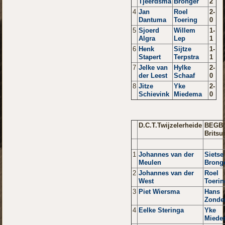
Tjeerdsma
Bronger
2
4
Jan
Roel
2-
Dantuma
Toering
0
5
Sjoerd
Willem
1-
Algra
Lep
1
6
Henk
Sijtze
1-
Stapert
Terpstra
1
7
Jelke van
Hylke
2-
der Leest
Schaaf
0
8
Jitze
Yke
2-
Schievink
Miedema
0
D.C.T.Twijzelerheide
BEGB
Britsu
1
Johannes van der
Sietse
Meulen
Brong
2
Johannes van der
Roel
West
Toerin
3
Piet Wiersma
Hans
Zonde
4
Eelke Steringa
Yke
Miede