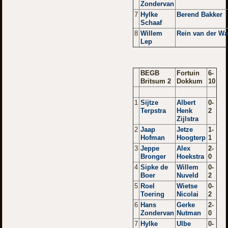
Zondervan
7
Hylke
Berend Bakker
Schaaf
8
Willem
Rein van der Wa
Lep
BEGB
Fortuin
6-
Britsum 2
Dokkum
10
1
Sijtze
Albert
0-
Terpstra
Henk
2
Zijlstra
2
Jaap
Jetze
1-
Hofman
Hoogterp
1
3
Jeppe
Alex
2-
Bronger
Hoekstra
0
4
Sipke de
Willem
0-
Boer
Nuveld
2
5
Roel
Wietse
0-
Toering
Nicolai
2
6
Hans
Gerke
2-
Zondervan
Nutman
0
7
Hylke
Ulbe
0-