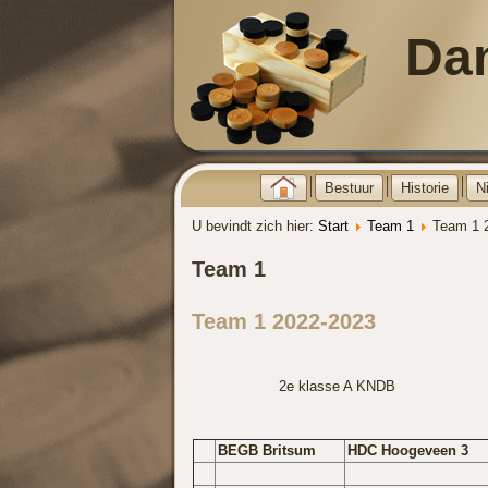
Da
Bestuur
Historie
N
U bevindt zich hier:
Start
Team 1
Team 1 
Team 1
Team 1 2022-2023
2e klasse A KNDB
BEGB Britsum
HDC Hoogeveen 3