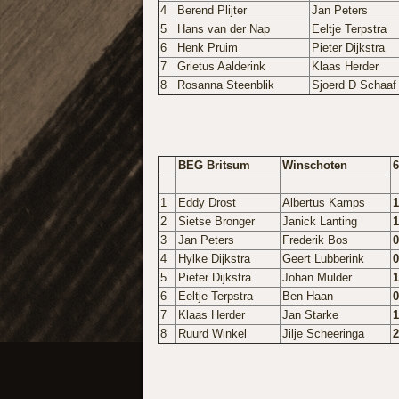
4
Berend Plijter
Jan Peters
5
Hans van der Nap
Eeltje Terpstra
6
Henk Pruim
Pieter Dijkstra
7
Grietus Aalderink
Klaas Herder
8
Rosanna Steenblik
Sjoerd D Schaaf
BEG Britsum
Winschoten
6
1
Eddy Drost
Albertus Kamps
1
2
Sietse Bronger
Janick Lanting
1
3
Jan Peters
Frederik Bos
0
4
Hylke Dijkstra
Geert Lubberink
0
5
Pieter Dijkstra
Johan Mulder
1
6
Eeltje Terpstra
Ben Haan
0
7
Klaas Herder
Jan Starke
1
8
Ruurd Winkel
Jilje Scheeringa
2