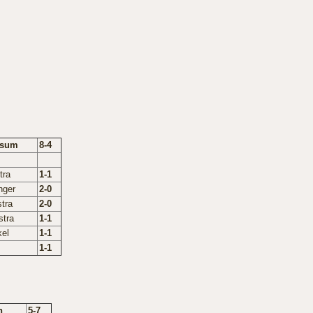
tsum
8-4
tra
1-1
nger
2-0
stra
2-0
stra
1-1
kel
1-1
1-1
n
5-7