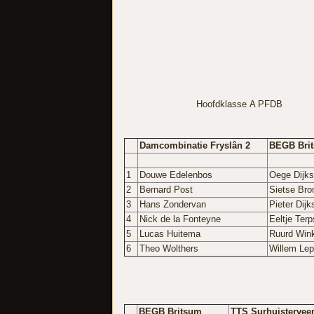
Hoofdklasse A PFDB
Damcombinatie Fryslân 2
BEGB Bri
1
Douwe Edelenbos
Oege Dijks
2
Bernard Post
Sietse Bro
3
Hans Zondervan
Pieter Dijk
4
Nick de la Fonteyne
Eeltje Terp
5
Lucas Huitema
Ruurd Win
6
Theo Wolthers
Willem Lep
BEGB Britsum
TTS Surhuistervee