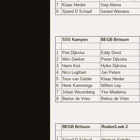
7
Klaas Herder
Siep Altena
8
Sjoerd D Schaaf
Gerard Weinans
SSS Kampen
BEGB Britsum
1
Piet Dijkstra
Eddy Drost
2
Wim Dekker
Pieter Dijkstra
3
Harm Kist
Hylke Dijkstra
4
Nico Lugthart
Jan Peters
5
Teun van Gelder
Klaas Herder
6
Henk Kamminga
Willem Lep
7
Johan Wezenberg
Yke Miedema
8
Bertus de Vries
Bettus de Vries
BEGB Britsum
Roden/Leek 2
1
Sjoerd D Schaaf
Herman Scholte