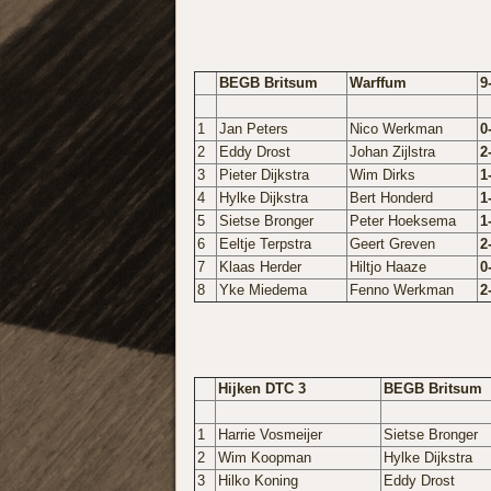
BEGB Britsum
Warffum
9
1
Jan Peters
Nico Werkman
0
2
Eddy Drost
Johan Zijlstra
2
3
Pieter Dijkstra
Wim Dirks
1
4
Hylke Dijkstra
Bert Honderd
1
5
Sietse Bronger
Peter Hoeksema
1
6
Eeltje Terpstra
Geert Greven
2
7
Klaas Herder
Hiltjo Haaze
0
8
Yke Miedema
Fenno Werkman
2
Hijken DTC 3
BEGB Britsum
1
Harrie Vosmeijer
Sietse Bronger
2
Wim Koopman
Hylke Dijkstra
3
Hilko Koning
Eddy Drost