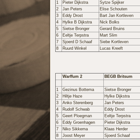
1
Pieter Dijkstra
Sytze Spijker
2
Jan Peters
Elise Schouten
3
Eddy Drost
Bart Jan Kortleven
4
Hylke B Dijkstra
Nick Bolks
5
Sietse Bronger
Gerard Bruins
6
Eeltje Terpstra
Mart Slim
7
Sjoerd D Schaaf
Siebe Kortleven
8
Ruurd Winkel
Lucas Kreeft
Warffum 2
BEGB Britsum
1
Gezinus Bottema
Sietse Bronger
2
Hiltje Haze
Hylke Dijkstra
3
Anko Sterenberg
Jan Peters
4
Rudolf Schwab
Eddy Drost
5
Geert Ploegman
Eeltje Terpstra
6
Eddy Groenhagen
Pieter Dijkstra
7
Niko Sikkema
Klaas Herder
8
Joost Meyer
Sjoerd Schaaf