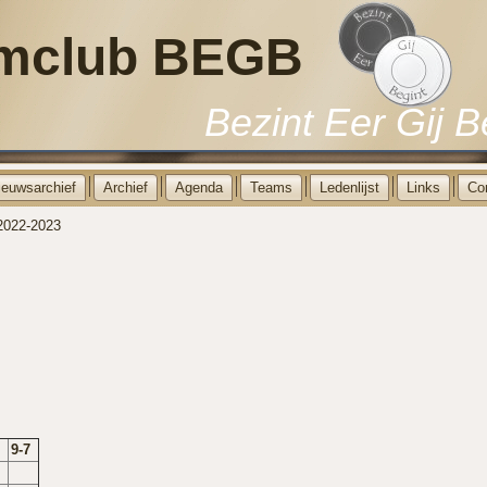
mclub BEGB
Bezint Eer Gij B
ieuwsarchief
Archief
Agenda
Teams
Ledenlijst
Links
Co
2022-2023
9-7