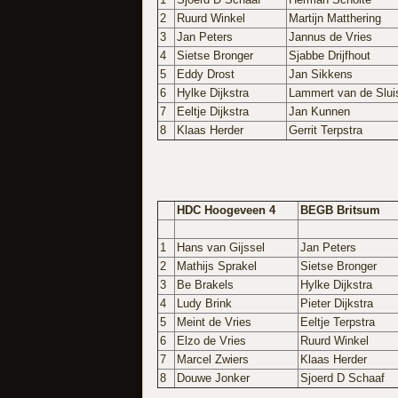
2
Ruurd Winkel
Martijn Matthering
3
Jan Peters
Jannus de Vries
4
Sietse Bronger
Sjabbe Drijfhout
5
Eddy Drost
Jan Sikkens
6
Hylke Dijkstra
Lammert van de Slui
7
Eeltje Dijkstra
Jan Kunnen
8
Klaas Herder
Gerrit Terpstra
HDC Hoogeveen 4
BEGB Britsum
1
Hans van Gijssel
Jan Peters
2
Mathijs Sprakel
Sietse Bronger
3
Be Brakels
Hylke Dijkstra
4
Ludy Brink
Pieter Dijkstra
5
Meint de Vries
Eeltje Terpstra
6
Elzo de Vries
Ruurd Winkel
7
Marcel Zwiers
Klaas Herder
8
Douwe Jonker
Sjoerd D Schaaf