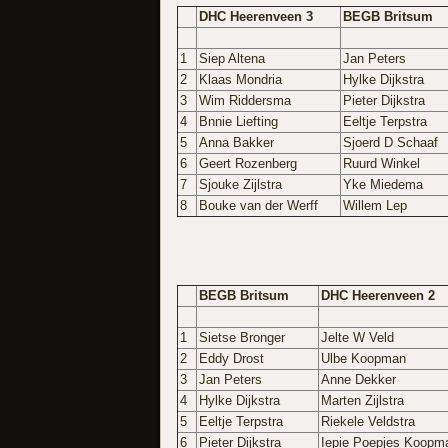
DHC Heerenveen 3
BEGB Britsum
1
Siep Altena
Jan Peters
2
Klaas Mondria
Hylke Dijkstra
3
Wim Riddersma
Pieter Dijkstra
4
Bnnie Liefting
Eeltje Terpstra
5
Anna Bakker
Sjoerd D Schaaf
6
Geert Rozenberg
Ruurd Winkel
7
Sjouke Zijlstra
Yke Miedema
8
Bouke van der Werff
Willem Lep
BEGB Britsum
DHC Heerenveen 2
1
Sietse Bronger
Jelte W Veld
2
Eddy Drost
Ulbe Koopman
3
Jan Peters
Anne Dekker
4
Hylke Dijkstra
Marten Zijlstra
5
Eeltje Terpstra
Riekele Veldstra
6
Pieter Dijkstra
Iepie Poepjes Koopm