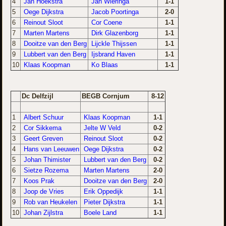
4
Jan Hoekstra
Jan Wieringa
1-1
5
Oege Dijkstra
Jacob Poortinga
2-0
6
Reinout Sloot
Cor Coene
1-1
7
Marten Martens
Dirk Glazenborg
1-1
8
Dooitze van den Berg
Lijckle Thijssen
1-1
9
Lubbert van den Berg
Ijsbrand Haven
1-1
10
Klaas Koopman
Ko Blaas
1-1
Dc Delfzijl
BEGB Cornjum
8-12
1
Albert Schuur
Klaas Koopman
1-1
2
Cor Sikkema
Jelte W Veld
0-2
3
Geert Greven
Reinout Sloot
0-2
4
Hans van Leeuwen
Oege Dijkstra
0-2
5
Johan Thimister
Lubbert van den Berg
0-2
6
Sietze Rozema
Marten Martens
2-0
7
Koos Prak
Dooitze van den Berg
2-0
8
Joop de Vries
Erik Oppedijk
1-1
9
Rob van Heukelen
Pieter Dijkstra
1-1
10
Johan Zijlstra
Boele Land
1-1