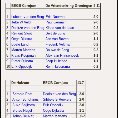
BEGB Cornjum
De Vriendenkring Groningen
9-11
1
Lubbert van den Berg
Erik Noorman
2-0
2
Jelte W Veld
Paul Germain
2-0
3
Dooitze van den Berg
Klaas van de Laan
0-2
4
Reinout Sloot
Bert de Jong
2-0
5
Oege Dijkstra
Jan van Boven
1-1
6
Boele Land
Frederik Veltman
0-2
7
Marten Martens
Douwe de Jong
0-2
8
Klaas Koopman
Alex van Prinsenbeek
1-1
9
Pieter Dijkstra
Jaap Huizinga
1-1
10
Erik Oppedijk
Rein Halbersma
0-2
Dc Huizum
BEGB Cornjum
13-7
1
Bernard Post
Dooitze van den Berg
2-0
2
Anton Schotanus
Sibbele S Reekers
2-0
3
Auke Spijkstra
Erik Oppedijk
2-0
4
Sietse Nagel
Oege Dijkstra
1-1
5
Johan Beuker
Marten Martens
0-2