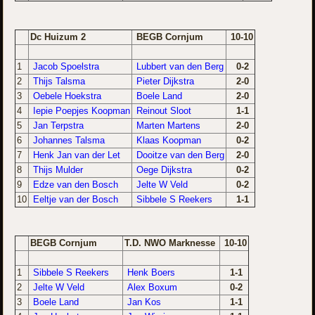
Dc Huizum 2
BEGB Cornjum
10-10
1
Jacob Spoelstra
Lubbert van den Berg
0-2
2
Thijs Talsma
Pieter Dijkstra
2-0
3
Oebele Hoekstra
Boele Land
2-0
4
Iepie Poepjes Koopman
Reinout Sloot
1-1
5
Jan Terpstra
Marten Martens
2-0
6
Johannes Talsma
Klaas Koopman
0-2
7
Henk Jan van der Let
Dooitze van den Berg
2-0
8
Thijs Mulder
Oege Dijkstra
0-2
9
Edze van den Bosch
Jelte W Veld
0-2
10
Eeltje van der Bosch
Sibbele S Reekers
1-1
BEGB Cornjum
T.D. NWO Marknesse
10-10
1
Sibbele S Reekers
Henk Boers
1-1
2
Jelte W Veld
Alex Boxum
0-2
3
Boele Land
Jan Kos
1-1