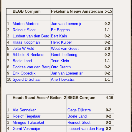
BEGB Cornjum
Pekelsma Nieuw Amsterdam
5-15
1
Marten Martens
Jan van Loenen jr
0-2
2
Reinout Sloot
Be Eggens
1-1
3
Lubbert van den Berg
Bert Kain
0-2
4
Klaas Koopman
Henk Kuiper
0-2
5
Jelte W Veld
Wout van Geest
2-0
6
Sibbele S Reekers
Gerrit Lieffering
0-2
7
Boele Land
Teun Klein
1-1
8
Dooitze
van den Berg
Otto Drenth
0-2
9
Erik Oppedijk
Jan van Loenen sr
0-2
10
Sjoerd D Schaaf
Arie Hoekstra
1-1
Houdt Stand Assen/ Beilen 2
BEGB Cornjum
4-16
1
Ale Senneker
Oege Dijkstra
0-2
2
Roelof Tiegelaar
Boele Land
0-2
3
Mimgus Tulaseket
Reinout Sloot
0-2
4
Gerrit Vosmeijer
Lubbert van den Berg
0-2