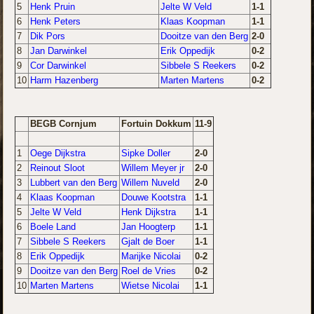
5
Henk Pruin
Jelte W Veld
1-1
6
Henk Peters
Klaas Koopman
1-1
7
Dik Pors
Dooitze van den Berg
2-0
8
Jan Darwinkel
Erik Oppedijk
0-2
9
Cor Darwinkel
Sibbele S Reekers
0-2
10
Harm Hazenberg
Marten Martens
0-2
BEGB Cornjum
Fortuin Dokkum
11-9
1
Oege Dijkstra
Sipke Doller
2-0
2
Reinout Sloot
Willem Meyer jr
2-0
3
Lubbert van den Berg
Willem Nuveld
2-0
4
Klaas Koopman
Douwe Kootstra
1-1
5
Jelte W Veld
Henk Dijkstra
1-1
6
Boele Land
Jan Hoogterp
1-1
7
Sibbele S Reekers
Gjalt de Boer
1-1
8
Erik Oppedijk
Marijke Nicolai
0-2
9
Dooitze van den Berg
Roel de Vries
0-2
10
Marten Martens
Wietse Nicolai
1-1