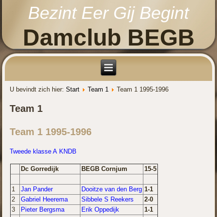
Bezint Eer Gij Begint
Damclub BEGB
U bevindt zich hier:
Start
Team 1
Team 1 1995-1996
Team 1
Team 1 1995-1996
Tweede klasse A KNDB
Dc Gorredijk
BEGB Cornjum
15-5
1
Jan Pander
Dooitze van den Berg
1-1
2
Gabriel Heerema
Sibbele S Reekers
2-0
3
Pieter Bergsma
Erik Oppedijk
1-1