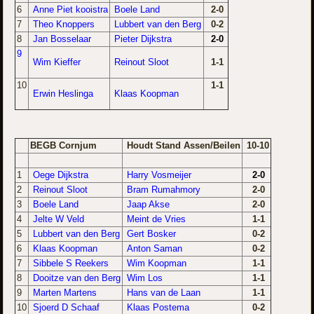
6
Anne Piet kooistra
Boele Land
2-0
7
Theo Knoppers
Lubbert van den Berg
0-2
8
Jan Bosselaar
Pieter Dijkstra
2-0
9
Wim Kieffer
Reinout Sloot
1-1
10
1-1
Erwin Heslinga
Klaas Koopman
BEGB Cornjum
Houdt Stand Assen/Beilen
10-10
1
Oege Dijkstra
Harry Vosmeijer
2-0
2
Reinout Sloot
Bram Rumahmory
2-0
3
Boele Land
Jaap Akse
2-0
4
Jelte W Veld
Meint de Vries
1-1
5
Lubbert van den Berg
Gert Bosker
0-2
6
Klaas Koopman
Anton Saman
0-2
7
Sibbele S Reekers
Wim Koopman
1-1
8
Dooitze van den Berg
Wim Los
1-1
9
Marten Martens
Hans van de Laan
1-1
10
Sjoerd D Schaaf
Klaas Postema
0-2