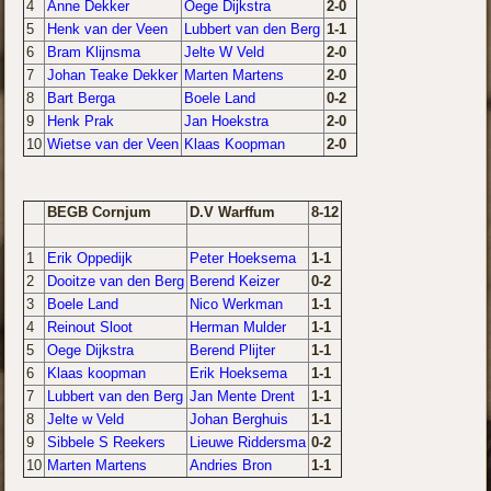
4
Anne Dekker
Oege Dijkstra
2-0
5
Henk van der Veen
Lubbert van den Berg
1-1
6
Bram Klijnsma
Jelte W Veld
2-0
7
Johan Teake Dekker
Marten Martens
2-0
8
Bart Berga
Boele Land
0-2
9
Henk Prak
Jan Hoekstra
2-0
10
Wietse van der Veen
Klaas Koopman
2-0
BEGB Cornjum
D.V Warffum
8-12
1
Erik Oppedijk
Peter Hoeksema
1-1
2
Dooitze van den Berg
Berend Keizer
0-2
3
Boele Land
Nico Werkman
1-1
4
Reinout Sloot
Herman Mulder
1-1
5
Oege Dijkstra
Berend Plijter
1-1
6
Klaas koopman
Erik Hoeksema
1-1
7
Lubbert van den Berg
Jan Mente Drent
1-1
8
Jelte w Veld
Johan Berghuis
1-1
9
Sibbele S Reekers
Lieuwe Riddersma
0-2
10
Marten Martens
Andries Bron
1-1