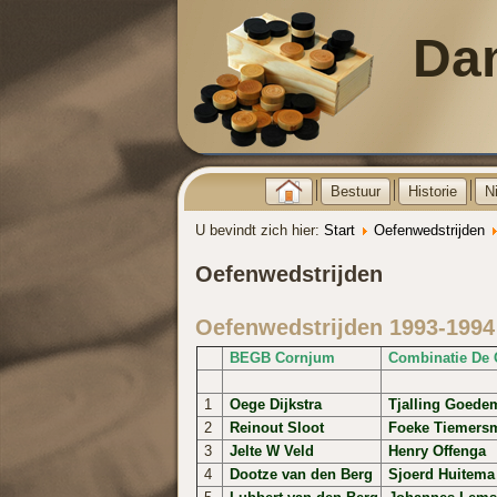
Da
Bestuur
Historie
N
U bevindt zich hier:
Start
Oefenwedstrijden
Oefenwedstrijden
Oefenwedstrijden 1993-1994
BEGB Cornjum
Combinatie De 
1
Oege Dijkstra
Tjalling Goede
2
Reinout Sloot
Foeke Tiemers
3
Jelte W Veld
Henry Offenga
4
Dootze van den Berg
Sjoerd Huitema