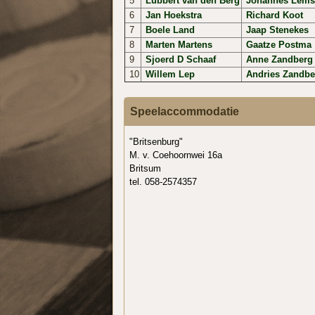
5
Lubbert van den Berg
Johannes Lems
6
Jan Hoekstra
Richard Koot
7
Boele Land
Jaap Stenekes
8
Marten Martens
Gaatze Postma
9
Sjoerd D Schaaf
Anne Zandberg 
10
Willem Lep
Andries Zandbe
Speelaccommodatie
"Britsenburg"
M. v. Coehoornwei 16a
Britsum
tel. 058-2574357