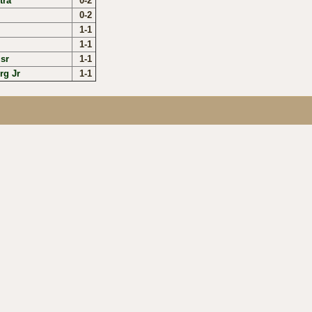
tra
0-2
0-2
1-1
1-1
sr
1-1
rg Jr
1-1