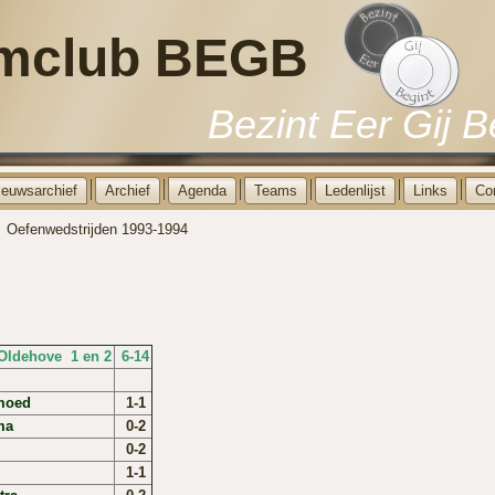
mclub BEGB
Bezint Eer Gij B
ieuwsarchief
Archief
Agenda
Teams
Ledenlijst
Links
Co
Oefenwedstrijden 1993-1994
Oldehove 1 en 2
6-14
moed
1-1
ma
0-2
0-2
1-1