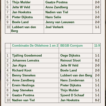
5
Thijs Mulder
Gaatze Postma
2-0
6
Jelte W Veld
Anne Zandberg
2-0
7
Jan Hoekstra
Nadien van Tiel
1-1
8
Pieter Dijkstra
Hans Selie
2-0
9
Boele Land
Jenny van Leeuwen
2-0
10
Lubbert van den
Joel Verkerk
1-1
Berg
Combinatie De Oldehove 1 en 2
BEGB Cornjum
11-9
1
Tjalling Goedemoed
Oege Dijkstra
1-1
2
Johannes Lemstra
Reinout Sloot
0-2
3
Jan Algra
Jelte W Veld
2-0
4
Richard Koot
Boele Land
2-0
5
Benny Stenekes
Lubbert van den Berg
2-0
6
Anne Zandberg
Hans Zondervan
1-1
7
Erwin Heslinga
Pieter Dijkstra
1-1
8
Jaap Stenekes
Thijs Mulder
1-1
9
Gaatze Postma
Sjoerd D Schaaf
1-1
10
Nadien van Tiel
Jan Hoekstra
0-2