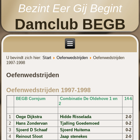
Bezint Eer Gij Begint
Damclub BEGB
U bevindt zich hier:
Start
Oefenwedstrijden
Oefenwedstrijden
1997-1998
Oefenwedstrijden
Oefenwedstrijden 1997-1998
BEGB Cornjum
Combinatie De Oldehove 1 en
14-6
2
1
Oege Dijkstra
Hidde Risselada
2-0
2
Hans Zondervan
Tjalling Goedemoed
0-2
3
Sjoerd D Schaaf
Sjoerd Huitema
0-2
4
Reinout Sloot
Jaap stenekes
2-0