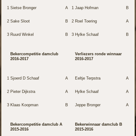
1
Sietse Bronger
A
1
Jaap Hofman
B
2
Sake Sloot
B
2
Roel Toering
A
3
Ruurd Winkel
B
3
Hylke Schaaf
B
Bekercompetitie damclub
Verliezers ronde winnaar
2016-2017
2016-2017
1
Sjoerd D Schaaf
A
Eeltje Terpstra
A
2
Pieter Dijkstra
A
Hylke Schaaf
A
3
Klaas Koopman
B
Jeppe Bronger
A
Bekercompetitie damclub A
Bekerwinnaar damclub B
2015-2016
2015-2016