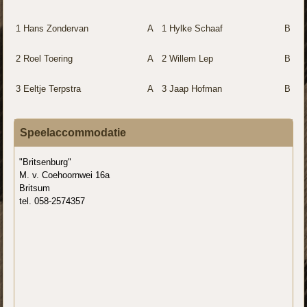
1
Hans Zondervan
A
1
Hylke Schaaf
B
2
Roel Toering
A
2
Willem Lep
B
3
Eeltje Terpstra
A
3
Jaap Hofman
B
Speelaccommodatie
"Britsenburg"
M. v. Coehoornwei 16a
Britsum
tel. 058-2574357