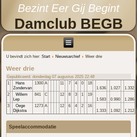
Bezint Eer Gij Begint
Damclub BEGB
U bevindt zich hier:
Start
Nieuwsarchief
Weer drie
Weer drie
Gepubliceerd: donderdag 07 augustus 2025 22:48
1
Hans
1300
A
11
7
4
0
18
Zondervan
1.636
1.027
1.332
2
Willem
841
C
12
8
3
1
19
Lep
1.583
0.990
1.286
3
Oege
1273
A
12
6
4
2
16
Dijkstra
1.333
1.092
1.212
Speelaccommodatie