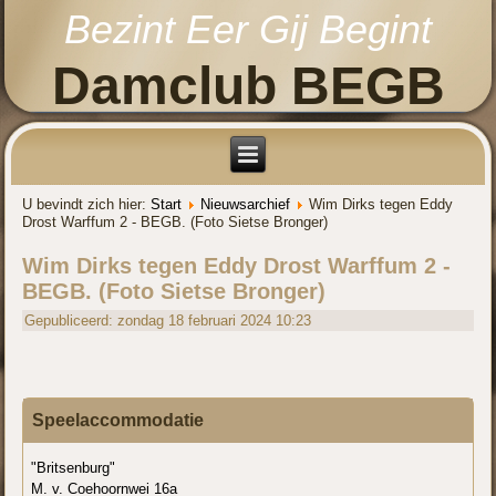
Bezint Eer Gij Begint
Damclub BEGB
U bevindt zich hier:
Start
Nieuwsarchief
Wim Dirks tegen Eddy
Drost Warffum 2 - BEGB. (Foto Sietse Bronger)
Wim Dirks tegen Eddy Drost Warffum 2 -
BEGB. (Foto Sietse Bronger)
Gepubliceerd: zondag 18 februari 2024 10:23
Speelaccommodatie
"Britsenburg"
M. v. Coehoornwei 16a