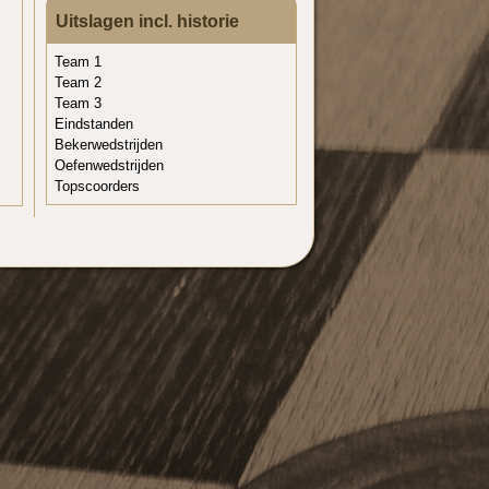
Uitslagen incl. historie
Team 1
Team 2
Team 3
Eindstanden
Bekerwedstrijden
Oefenwedstrijden
Topscoorders