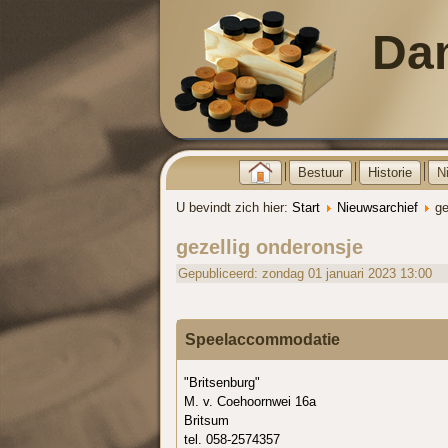
Da
Bestuur
Historie
N
U bevindt zich hier:
Start
Nieuwsarchief
ge
gezellig onderonsje
Gepubliceerd: zondag 01 januari 2023 13:00
Speelaccommodatie
"Britsenburg"
M. v. Coehoornwei 16a
Britsum
tel. 058-2574357