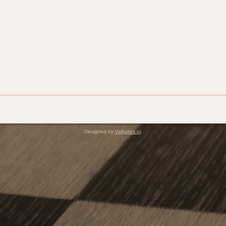
Designed by
Valksites.nl
.