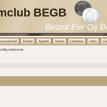
mclub BEGB
Bezint Eer Gij B
ieuwsarchief
Archief
Agenda
Teams
Ledenlijst
Links
Co
zellig onderonsje