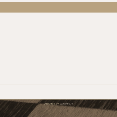
Designed by
Valksites.nl
.