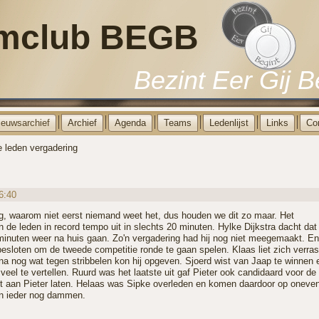
mclub BEGB
Bezint Eer Gij B
ieuwsarchief
Archief
Agenda
Teams
Ledenlijst
Links
Co
 leden vergadering
6:40
ng, waarom niet eerst niemand weet het, dus houden we dit zo maar. Het
 de leden in record tempo uit in slechts 20 minuten. Hylke Dijkstra dacht dat
nuten weer na huis gaan. Zo'n vergadering had hij nog niet meegemaakt. En
besloten om de tweede competitie ronde te gaan spelen. Klaas liet zich verra
na nog wat tegen stribbelen kon hij opgeven. Sjoerd wist van Jaap te winnen 
eel te vertellen. Ruurd was het laatste uit gaf Pieter ook candidaard voor de t
t aan Pieter laten. Helaas was Sipke overleden en komen daardoor op oneven
kon ieder nog dammen.