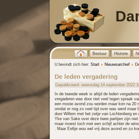
Da
Bestuur
Historie
N
U bevindt zich hier:
Start
Nieuwsarchief
De
De leden vergadering
Gepubliceerd: woensdag 14 september 2022 1
In de tweede week is altijd de leden vergaderi
vergaderen was door niet veel tegen spraak van
een mooie avond zou worden maar kon na 20 mi
omdat er nog zo veel tijd over was werd maar 
door Willem met het zetje van Lochtenberg en 
Yke van Sake over deze twee partijen zijn niet v
maar moest toch met een schijf achter de wins
. Maar Eeltje wou wel vrij deze avond en zo 