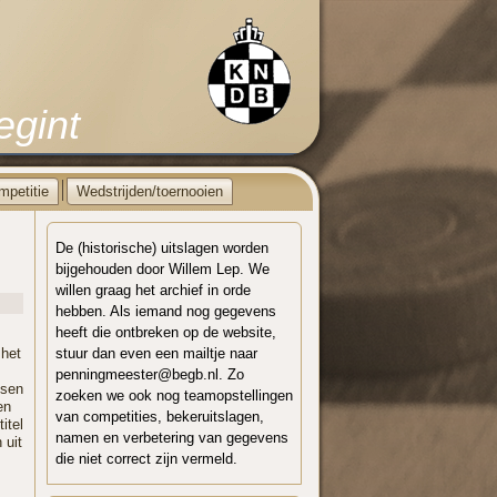
egint
mpetitie
Wedstrijden/toernooien
De (historische) uitslagen worden
bijgehouden door Willem Lep. We
willen graag het archief in orde
hebben. Als iemand nog gegevens
heeft die ontbreken op de website,
 het
stuur dan even een mailtje naar
penningmeester@begb.nl. Zo
ssen
zoeken we ook nog teamopstellingen
en
van competities, bekeruitslagen,
itel
namen en verbetering van gegevens
 uit
die niet correct zijn vermeld.