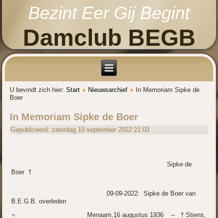
Bezint Eer Gij Begint
Damclub BEGB
U bevindt zich hier:
Start
Nieuwsarchief
In Memoriam Sipke de
Boer
In Memoriam Sipke de Boer
Gepubliceerd: zaterdag 10 september 2022 21:03
Sipke de
Boer †
09-
09-
2022: Sipke de Boer van
B.E.G.B. overleden
¬ Menaam,16 augustus 1936 – † Stiens,