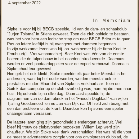
4 september 2022
I n M e m o r i a m
Sipke is voor hij bij BEGB speelde, lid van de dam-
en schaakclub
“Jurjen Tolsma” in Stiens geweest. Toen die club ophield te bestaan,
was het voor hem een logische stap om naar BEGB Britsum te gaan.
Pas op latere leeftijd is hij overigens met dammen begonnen.
In zijn werkzame leven was hij oa. werknemer bij de firma Kooi te
Froubuurt(L. Vrouwenparochie). Boer Kooi was één van de eerste
boeren die de tulpenbouw in het noorden introduceerde. Daarnaast
werden er veel pootaardappelen voor de export verbouwd. Daarna is
Sipke chauffeur geweest.
Hoe gek het ook klinkt, Sipke speelde elk jaar beter Meestal is het
andersom, want bij het ouder worden, worden meestal ook je
prestaties minder. Maar dat van Sipke is verklaarbaar. Toen de
Saitek damcomputer op de club overbodig was, nam hij die mee naar
huis. Hij oefende bijna elke dag. Daarnaast speelde hij de
diagrammen van de damrubriek in het “Friesch Dagblad “ van wijlen
Tjalling Goedemoed en nu Jan van Dijk na. Of hield zich bezig met
een damprobleem uit de krant. Daardoor kon hij soms een speler
onaangenaam verrassen.
De laatste jaren ging zijn gezondheid zienderogen achteruit. Wel
bleef hij trouw de clubavonden bezoeken .Willem Lep werd zijn
chauffeur. We zijn Sipke veel dank verschuldigd. Het was hij die voor
de meeste adverteerders zorgde voor ons onvolprezen clubblad, de