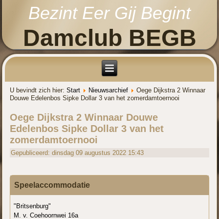
Bezint Eer Gij Begint
Damclub BEGB
U bevindt zich hier:
Start
Nieuwsarchief
Oege Dijkstra 2 Winnaar
Douwe Edelenbos Sipke Dollar 3 van het zomerdamtoernooi
Oege Dijkstra 2 Winnaar Douwe
Edelenbos Sipke Dollar 3 van het
zomerdamtoernooi
Gepubliceerd: dinsdag 09 augustus 2022 15:43
Speelaccommodatie
"Britsenburg"
M. v. Coehoornwei 16a