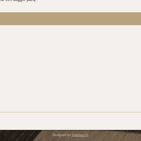
Designed by
Valksites.nl
.