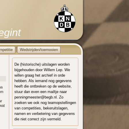
egint
mpetitie
Wedstrijden/toernooien
De (historische) uitslagen worden
bijgehouden door Willem Lep. We
willen graag het archief in orde
hebben. Als iemand nog gegevens
heeft die ontbreken op de website,
na
om
stuur dan even een mailtje naar
.
penningmeester@begb.nl. Zo
ar
zoeken we ook nog teamopstellingen
wat
van competities, bekeruitslagen,
namen en verbetering van gegevens
die niet correct zijn vermeld.