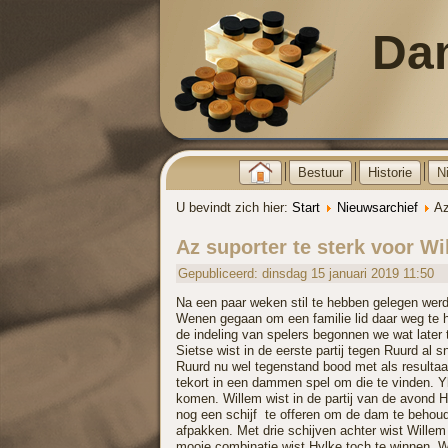
Da
Bestuur
Historie
N
U bevindt zich hier:
Start
Nieuwsarchief
Az
Az suporter te sterk voor Wi
Gepubliceerd: dinsdag 15 januari 2019 11:50
Na een paar weken stil te hebben gelegen werd
Wenen gegaan om een familie lid daar weg te 
de indeling van spelers begonnen we wat later 
Sietse wist in de eerste partij tegen Ruurd al
Ruurd nu wel tegenstand bood met als resultaa
tekort in een dammen spel om die te vinden. 
komen. Willem wist in de partij van de avond 
nog een schijf te offeren om de dam te behoude
afpakken. Met drie schijven achter wist Wille
mooie combinatie wist Hylke toch te winnen. Wa