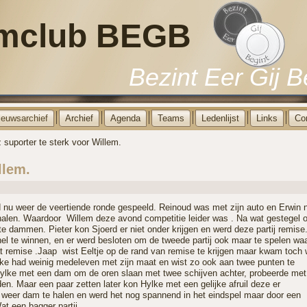
mclub BEGB
Bezint Eer Gij B
ieuwsarchief
Archief
Agenda
Teams
Ledenlijst
Links
Co
 suporter te sterk voor Willem.
llem.
 nu weer de veertiende ronde gespeeld. Reinoud was met zijn auto en Erwin 
halen. Waardoor Willem deze avond competitie leider was . Na wat gestegel 
te dammen. Pieter kon Sjoerd er niet onder krijgen en werd deze partij remise
 snel te winnen, en er werd besloten om de tweede partij ook maar te spelen wa
t remise .Jaap wist Eeltje op de rand van remise te krijgen maar kwam toch 
Yke had weinig medeleven met zijn maat en wist zo ook aan twee punten te
Hylke met een dam om de oren slaan met twee schijven achter, probeerde met
n. Maar een paar zetten later kon Hylke met een gelijke afruil deze er
m weer dam te halen en werd het nog spannend in het eindspel maar door een
t een bagger partij .