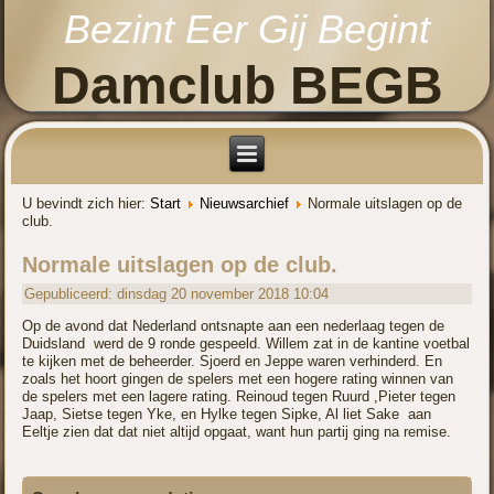
Bezint Eer Gij Begint
Damclub BEGB
U bevindt zich hier:
Start
Nieuwsarchief
Normale uitslagen op de
club.
Normale uitslagen op de club.
Gepubliceerd: dinsdag 20 november 2018 10:04
Op de avond dat Nederland ontsnapte aan een nederlaag tegen de
Duidsland werd de 9 ronde gespeeld. Willem zat in de kantine voetbal
te kijken met de beheerder. Sjoerd en Jeppe waren verhinderd. En
zoals het hoort gingen de spelers met een hogere rating winnen van
de spelers met een lagere rating. Reinoud tegen Ruurd ,Pieter tegen
Jaap, Sietse tegen Yke, en Hylke tegen Sipke, Al liet Sake aan
Eeltje zien dat dat niet altijd opgaat, want hun partij ging na remise.