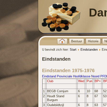
Da
Bestuur
Historie
N
U bevindt zich hier:
Start
Eindstanden
Ein
Eindstanden
Eindstanden 1975-1976
Eindstand Provinciale Hoofdklasse Noord PF
Club
Wed
Pun
BP+
BP
1
BEGB Cornjum
6
10
68
52
2
Houdt Stand
6
8
67
53
Burgum
3
Oudebildtzijl
6
8
63
57