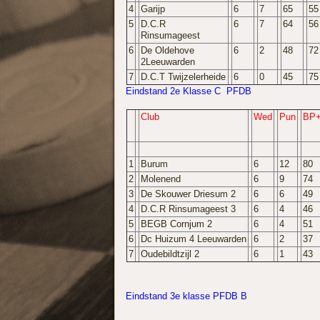
4
Garijp
6
7
65
55
5
D.C.R
6
7
64
56
Rinsumageest
6
De Oldehove
6
2
48
72
2Leeuwarden
7
D.C.T Twijzelerheide
6
0
45
75
Eindstand 2e Klasse C PFDB
Club
Wed
Pun
BP
1
Burum
6
12
80
2
Molenend
6
9
74
3
De Skouwer Driesum 2
6
6
49
4
D.C.R Rinsumageest 3
6
4
46
5
BEGB Cornjum 2
6
4
51
6
Dc Huizum 4 Leeuwarden
6
2
37
7
Oudebildtzijl 2
6
1
43
Eindstand 3e klasse PFDB B