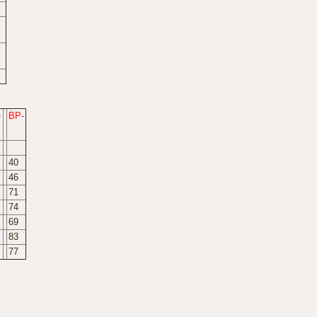
+
BP-
40
46
71
74
69
83
77