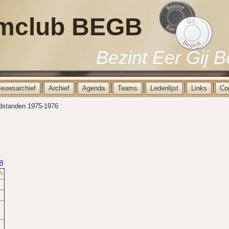
mclub BEGB
Bezint Eer Gij B
ieuwsarchief
Archief
Agenda
Teams
Ledenlijst
Links
Co
dstanden 1975-1976
DB
-