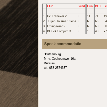
Club
Wed
Pun
BP+
B
1
Dc Franeker 2
6
11
71
49
2
Jurjen Tolsma Stiens
6
6
66
54
3
Offingawier 2
6
6
60
60
4
BEGB Cornjum 3
6
1
43
77
Speelaccommodatie
"Britsenburg"
M. v. Coehoornwei 16a
Britsum
tel. 058-2574357