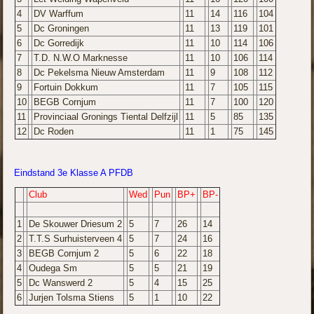
4
DV Warffum
11
14
116
104
5
Dc Groningen
11
13
119
101
6
Dc Gorredijk
11
10
114
106
7
T.D. N.W.O Marknesse
11
10
106
114
8
Dc Pekelsma Nieuw Amsterdam
11
9
108
112
9
Fortuin Dokkum
11
7
105
115
10
BEGB Cornjum
11
7
100
120
11
Provinciaal Gronings Tiental Delfzijl
11
5
85
135
12
Dc Roden
11
1
75
145
Eindstand 3e Klasse A PFDB
Club
Wed
Pun
BP+
BP-
1
De Skouwer Driesum 2
5
7
26
14
2
T.T.S Surhuisterveen 4
5
7
24
16
3
BEGB Cornjum 2
5
6
22
18
4
Oudega Sm
5
5
21
19
5
Dc Wanswerd 2
5
4
15
25
6
Jurjen Tolsma Stiens
5
1
10
22