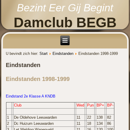
Bezint Eer Gij Begint
Damclub BEGB
U bevindt zich hier:
Start
Eindstanden
Eindstanden 1998-1999
Eindstanden
Eindstanden 1998-1999
Eindstand 2e Klasse A KNDB
Club
Wed
Pun
BP+
BP-
1
De Oldehove Leeuwarden
11
22
138
82
2
Dc Huizum Leeuwarden
11
18
134
86
3
Let Welding Wapenveld
11
16
120
100