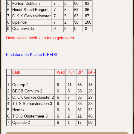
5
Fortuin Dokkum
7
5
68
83
6
Houdt Stand Burgum
7
5
68
86
7
O.K.K Gerkesklooster
7
5
63
87
8
Opeinde
7
2
58
100
9
Oosterwolde
0
0
0
0
Oosterwolde heeft zich terug getrokken
Eindstand 3e Klasse B PFDB
Club
Wed
Pun
BP+
BP-
1
Oerterp 2
6
11
55
13
2
BEGB Cornjum 2
6
8
38
26
3
O.K.K Gerkesklooster 2
6
7
35
29
4
T.T.S Surhuisterveen 3
6
7
33
33
5
Hemrik
6
6
32
32
6
T.O.G Oostermeer 3
6
2
21
48
7
Opeinde 2
6
1
17
50