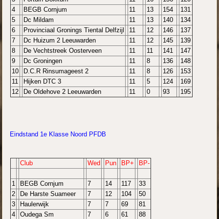
4
BEGB Cornjum
11
13
154
131
5
Dc Mildam
11
13
140
134
6
Provinciaal Gronings Tiental Delfzijl
11
12
146
137
7
Dc Huizum 2 Leeuwarden
11
12
145
139
8
De Vechtstreek Oosterveen
11
11
141
147
9
Dc Groningen
11
8
136
148
10
D.C.R Rinsumageest 2
11
8
126
153
11
Hijken DTC 3
11
5
124
169
12
De Oldehove 2 Leeuwarden
11
0
93
195
Eindstand 1e Klasse Noord PFDB
Club
Wed
Pun
BP+
BP-
1
BEGB Cornjum
7
14
117
33
2
De Harste Suameer
7
12
104
50
3
Haulerwijk
7
7
69
81
4
Oudega Sm
7
6
61
88