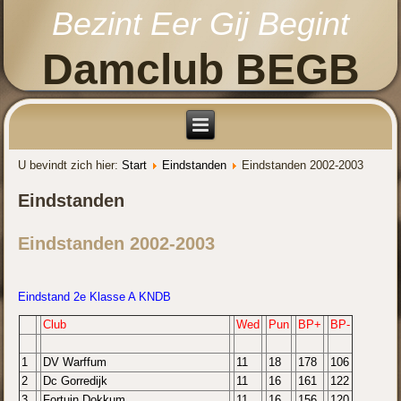
Bezint Eer Gij Begint
Damclub BEGB
U bevindt zich hier:
Start
Eindstanden
Eindstanden 2002-2003
Eindstanden
Eindstanden 2002-2003
Eindstand 2e Klasse A KNDB
Club
Wed
Pun
BP+
BP-
1
DV Warffum
11
18
178
106
2
Dc Gorredijk
11
16
161
122
3
Fortuin Dokkum
11
16
156
120