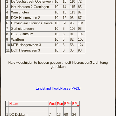
2
De Vechtstreek Oosterveen
10
18
110
72
3
Het Noorden 2 Groningen
10
14
115
85
4
Winschoten
10
13
113
87
5
DCH Heerenveen 2
10
12
93
87
6
Provinciaal Gronings Tiental
10
9
96
104
7
Surhuisterveen
10
8
102
98
8
BEGB Britsum
10
8
91
109
9
Warffum
10
5
82
100
10
MTB Hoogenveen 3
10
3
58
124
11
DCH Heerenveen 3
10
0
35
93
Na 6 wedstrijden te hebben gespeelt heeft Heerenveen3 zich terug
getrokken
Eindstand Hoofdklasse PFDB
Naam
Wed
Pun
BP+
BP_
1
DC Dokkum
7
13
60
24