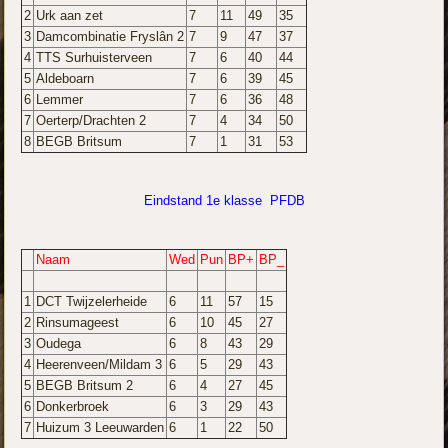
2
Urk aan zet
7
11
49
35
3
Damcombinatie Fryslân 2
7
9
47
37
4
TTS Surhuisterveen
7
6
40
44
5
Aldeboarn
7
6
39
45
6
Lemmer
7
6
36
48
7
Oerterp/Drachten 2
7
4
34
50
8
BEGB Britsum
7
1
31
53
Eindstand 1e klasse PFDB
Naam
Wed
Pun
BP+
BP_
1
DCT Twijzelerheide
6
11
57
15
2
Rinsumageest
6
10
45
27
3
Oudega
6
8
43
29
4
Heerenveen/Mildam 3
6
5
29
43
5
BEGB Britsum 2
6
4
27
45
6
Donkerbroek
6
3
29
43
7
Huizum 3 Leeuwarden
6
1
22
50