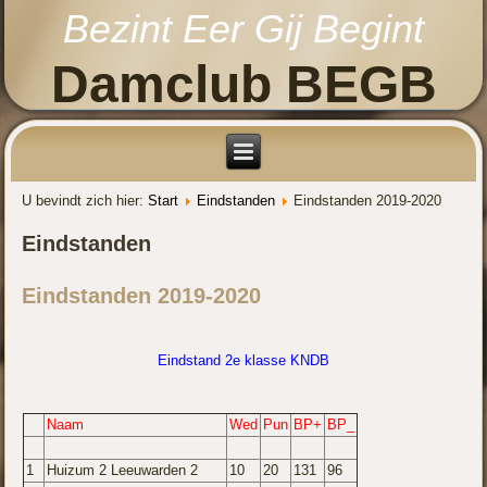
Bezint Eer Gij Begint
Damclub BEGB
U bevindt zich hier:
Start
Eindstanden
Eindstanden 2019-2020
Eindstanden
Eindstanden 2019-2020
Eindstand 2e klasse KNDB
Naam
Wed
Pun
BP+
BP_
1
Huizum 2 Leeuwarden 2
10
20
131
96