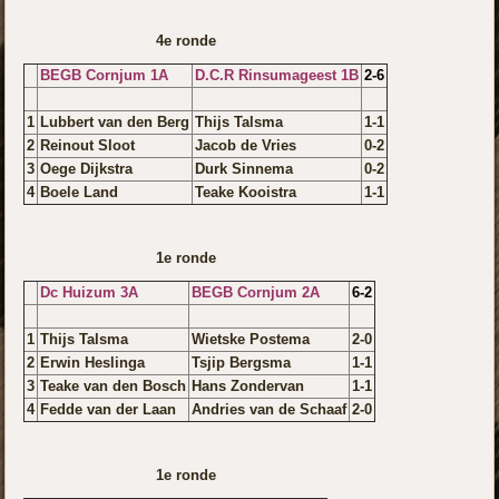
4e ronde
BEGB Cornjum 1A
D.C.R Rinsumageest 1B
2-6
1
Lubbert van den Berg
Thijs Talsma
1-1
2
Reinout Sloot
Jacob de Vries
0-2
3
Oege Dijkstra
Durk Sinnema
0-2
4
Boele Land
Teake Kooistra
1-1
1e ronde
Dc Huizum 3A
BEGB Cornjum 2A
6-2
1
Thijs Talsma
Wietske Postema
2-0
2
Erwin Heslinga
Tsjip Bergsma
1-1
3
Teake van den Bosch
Hans Zondervan
1-1
4
Fedde van der Laan
Andries van de Schaaf
2-0
1e ronde