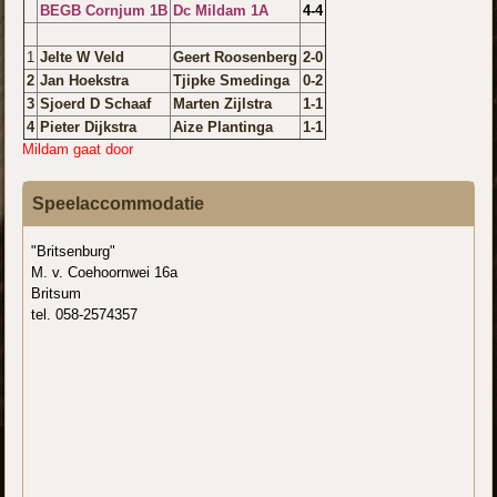
BEGB Cornjum 1B
Dc Mildam 1A
4-4
1
Jelte W Veld
Geert Roosenberg
2-0
2
Jan Hoekstra
Tjipke Smedinga
0-2
3
Sjoerd D Schaaf
Marten Zijlstra
1-1
4
Pieter Dijkstra
Aize Plantinga
1-1
Mildam gaat door
Speelaccommodatie
"Britsenburg"
M. v. Coehoornwei 16a
Britsum
tel. 058-2574357