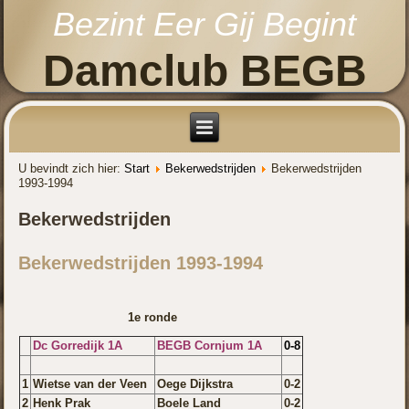
Bezint Eer Gij Begint
Damclub BEGB
U bevindt zich hier:
Start
Bekerwedstrijden
Bekerwedstrijden
1993-1994
Bekerwedstrijden
Bekerwedstrijden 1993-1994
1e ronde
Dc
Gorredijk 1A
BEGB Cornjum 1A
0-8
1
Wietse van der Veen
Oege Dijkstra
0-2
2
Henk Prak
Boele Land
0-2