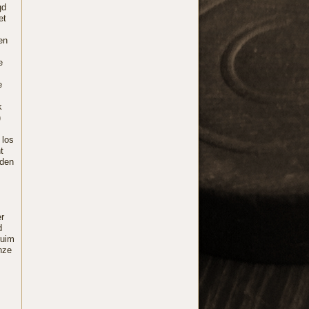
gd
et
en
e
e
k
)
 los
t
rden
er
d
ruim
nze