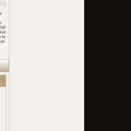
ar
o
hijf
mise
m te
van