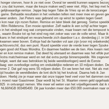
 honger sterven, hoor ik ze niet over. Overal ter wereld kunnen wapens bezor
k zou dat kunnen, maar die keuze maken we(!) weer niet. Afijn, het liep met h
 gelijkwaardige remise. Jeppe liep tegen Tabe de Vries op en de tenorzanger
e game. Behaalde resultaten in het verleden tellen niet meer mee en geven ge
is weer anders. Jan Peters was gebrand om op winst te spelen tegen Geert
kon naar zijn rozen fluiten. Remise en later bleek dat genoeg. Sietse speeld
n Wim Riddersma. Een mooie opsteker. Zelf raakte ik een schijf achter tegen
on in het eindspel nog wat compensatie vinden, maar kwam net die tempozet t
ij, waarin Bouke tot op het eind nog niet zeker was van de volle winst. Maar ik
kans in het eindspel en revancheerde zich daardoor t.a.v. donderdag j.l. in Ur
 kwamen weer boven. Eeltsje had de handen vol aan zijn (voor mij onbekende
rachtsverschil, dus een punt. Ruurd speelde voor de vierde keer tegen Sjouke
l tegen good old Klaas Mondria. En daarmee hadden we de tien. Alex kwam niet
r en kon remise maken. Dat deed hij uiteraard en daarmee was het elfde pun
o-Ekstra matchwinnaar werd en net dat extra puntje binnenspeelde. We zegevie
(België, want dat was betrokken bij beide wereldoorlogen) werd de Eerste
daag: een overbodige oorlog om onduidelijke redenen en 10 miljoen doden. De
mer 2. Dat gaf nog eens 55 miljoen doden. En we leren het niet. Net als met
jd houden de wereldleiders de lont dicht bij het kruitvat. Daarna heb ik Jan
doen. Hierbij zie je maar weer dat onze topper heel veel voor het dammen ov
 moest naar Gaastmeer. Daar wordt bij het St. Maarten vieren geld opgehaal
 925 in ontvangst nemen. Wie meer wil weten van het vrijwilligerswerk dat ik 
n NL66INGB 003485400. Dit jaar konden meer dan €50.000 overmaken naar o