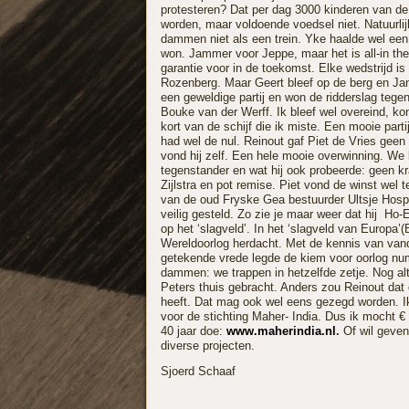
protesteren? Dat per dag 3000 kinderen van de
worden, maar voldoende voedsel niet. Natuurlij
dammen niet als een trein. Yke haalde wel een
won. Jammer voor Jeppe, maar het is all-in th
garantie voor in de toekomst. Elke wedstrijd 
Rozenberg. Maar Geert bleef op de berg en Jan 
een geweldige partij en won de ridderslag tege
Bouke van der Werff. Ik bleef wel overeind, k
kort van de schijf die ik miste. Een mooie part
had wel de nul. Reinout gaf Piet de Vries geen 
vond hij zelf. Een hele mooie overwinning. We
tegenstander en wat hij ook probeerde: geen k
Zijlstra en pot remise. Piet vond de winst we
van de oud Fryske Gea bestuurder Ultsje Hospe
veilig gesteld. Zo zie je maar weer dat hij H
op het ‘slagveld’. In het ‘slagveld van Europa’
Wereldoorlog herdacht. Met de kennis van van
getekende vrede legde de kiem voor oorlog num
dammen: we trappen in hetzelfde zetje. Nog alti
Peters thuis gebracht. Anders zou Reinout dat 
heeft. Dat mag ook wel eens gezegd worden. Ik
voor de stichting Maher- India. Dus ik mocht €
40 jaar doe:
www.maherindia.nl
.
Of wil geve
diverse projecten.
Sjoerd Schaaf