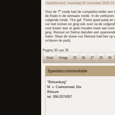
Gepubliceerd: maandag 05 november 2018 23
e
Voor de 7
ronde had de competitie leider een b
de finale in de winnaars ronde. In de verlieze
volgende ronde. Yke gaf Pieter goed partij en 
ver niet komen en ging ook over na de volgend
voor kwam was er geen houden meer aan voor Si
ging. Reinout en Sietse damden een spannende p
halen .Maar de sluwe vos Reinout had hier op
schijven de partij.
Pagina 30 van 35
Start
Vorige
25
26
27
28
29
Speelaccommodatie
"Britsenburg"
M. v. Coehoornwei 16a
Britsum
tel. 058-2574357