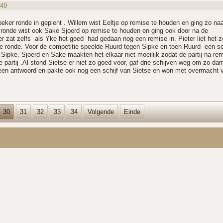
:49
eker ronde in geplent . Willem wist Eeltje op remise te houden en ging zo na
rs ronde wist ook Sake Sjoerd op remise te houden en ging ook door na de
er zat zelfs als Yke het goed had gedaan nog een remise in. Pieter liet het z
e ronde. Voor de competitie speelde Ruurd tegen Sipke en toen Ruurd een sc
pke. Sjoerd en Sake maakten het elkaar niet moeilijk zodat de partij na re
artij .Al stond Sietse er niet zo goed voor, gaf drie schijven weg om zo da
 een antwoord en pakte ook nog een schijf van Sietse en won met overmacht 
30
31
32
33
34
Volgende
Einde