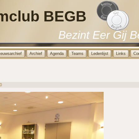
mclub BEGB
Bezint Eer Gij B
ieuwsarchief
Archief
Agenda
Teams
Ledenlijst
Links
Co
0