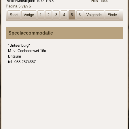
Bekerwedstrijden 1972-1973
Hits: 1499
Pagina 5 van 6
Start
Vorige
1
2
3
4
5
6
Volgende
Einde
Speelaccommodatie
"Britsenburg"
M. v. Coehoornwei 16a
Britsum
tel. 058-2574357